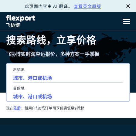
此页面内容由 AI 翻译。
查看英文原版
跳
转
至
搜索路线，立享价格
内
飞协博实时海空运报价，多种方案一手掌握
容
启运地
目的地
现在
注册
，新用户前5笔订单可享优惠低至9折起