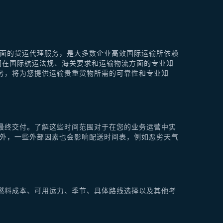
供全面的货运代理服务，是大多数企业高效国际运输所依赖
他们在国际航运法规、海关要求和运输物流方面的专业知
理服务，将为您提供运输贵重货物所需的可靠性和专业知
最终交付。了解这些时间范围对于在您的业务运营中实
此外，一些外部因素也会影响配送时间表，例如恶劣天气
燃料成本、可用运力、季节、具体路线选择以及其他考