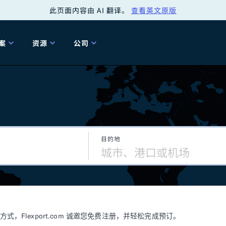
此页面内容由 AI 翻译。
查看英文原版
案
资源
公司
关
工具
关于我们
海关清关
贸易咨询
Tariff Simulator
关
Flexport.org
6 冬季版本
2025 秋季发布
Tariff Simulator
关税退款
Flexport Rate
Fle
全球网络
Explorer
目的地
5 冬季版本
关税退税
合规审计
审核您的报关行
洞察
商品归类
控您的货运全局
博客
网
服务套件
Flexport 平台
电子指南
海运
空运
Flexport.com 诚邀您免费注册，并轻松完成预订。
资源
Flexport Control