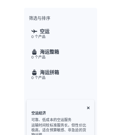
全渠
Flex
Inte
筛选与排序
开发者
空运
0
个产品
Deve
FU
海运整箱
API
0
个产品
常见
金
海运拼箱
0
个产品
空运经济
可靠、低成本的空运服务
运输时间较标准服务长，但性价比
极高，适合预算敏感、非急迫的货
物运输。