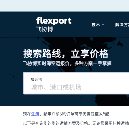
跳
转
技术
解决方
至
产品发布
海
内
搜索路线，立享价格
容
飞协博实时海空运报价，多种方案一手掌握
202
启运地
202
技术解决方案
掌
现在
注册
，新用户前5笔订单可享优惠低至9折起
海关
以下是查询到的到的运输方案及价格。无论您采用何种运输方式，