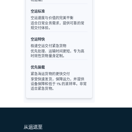
空运标准
空运速度与价值的完美平衡
适合日常业务需求，提供可靠的常
规交付体验。
空运特快
极速空运交付紧急货物
优先处理、运输时间更短，专为高
时效性货物量身定制。
优先装载
紧急海运货物的更快交付
享受快速发货，保障运力，并提供
设备保障和低于 1% 的滚转率。非常
适合紧急货物。
从运送至