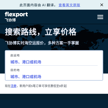
此页面内容由 AI 翻译。
查看英文原版
跳
转
至
搜索路线，立享价格
内
飞协博实时海空运报价，多种方案一手掌握
容
启运地
目的地
现在
注册
，新用户前5笔订单可享优惠低至9折起