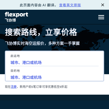
此页面内容由 AI 翻译。
查看英文原版
跳
转
至
搜索路线，立享价格
内
飞协博实时海空运报价，多种方案一手掌握
容
启运地
目的地
现在
注册
，新用户前5笔订单可享优惠低至9折起