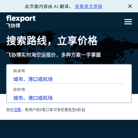
此页面内容由 AI 翻译。
查看英文原版
跳
转
至
搜索路线，立享价格
内
飞协博实时海空运报价，多种方案一手掌握
容
启运地
目的地
现在
注册
，新用户前5笔订单可享优惠低至9折起