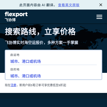
此页面内容由 AI 翻译。
查看英文原版
跳
转
至
搜索路线，立享价格
内
飞协博实时海空运报价，多种方案一手掌握
容
启运地
目的地
现在
注册
，新用户前5笔订单可享优惠低至9折起