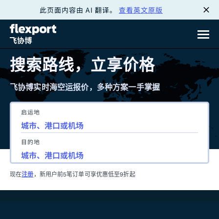
此页面内容由 AI 翻译。
查看英文原版
跳
转
至
搜索路线，立享价格
内
飞协博实时海空运报价，多种方案一手掌握
容
启运地
目的地
现在
注册
，新用户前5笔订单可享优惠低至9折起