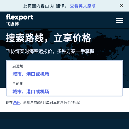
此页面内容由 AI 翻译。
查看英文原版
跳
转
至
搜索路线，立享价格
内
飞协博实时海空运报价，多种方案一手掌握
容
启运地
目的地
现在
注册
，新用户前5笔订单可享优惠低至9折起