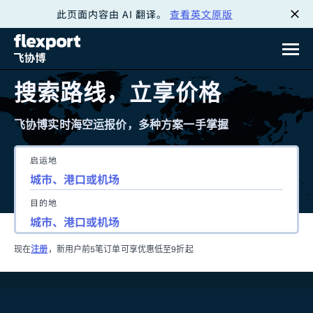
此页面内容由 AI 翻译。
查看英文原版
跳
转
至
搜索路线，立享价格
内
飞协博实时海空运报价，多种方案一手掌握
容
启运地
目的地
现在
注册
，新用户前5笔订单可享优惠低至9折起