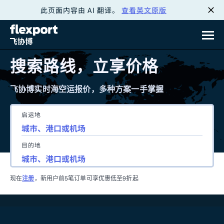
此页面内容由 AI 翻译。
查看英文原版
跳
转
至
搜索路线，立享价格
内
飞协博实时海空运报价，多种方案一手掌握
容
启运地
目的地
现在
注册
，新用户前5笔订单可享优惠低至9折起