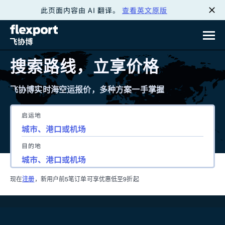
此页面内容由 AI 翻译。
查看英文原版
跳
转
至
搜索路线，立享价格
内
飞协博实时海空运报价，多种方案一手掌握
容
启运地
目的地
现在
注册
，新用户前5笔订单可享优惠低至9折起