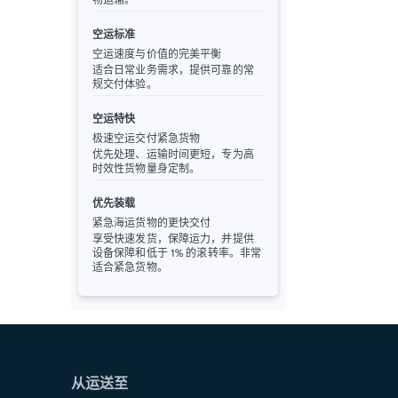
空运标准
空运速度与价值的完美平衡
适合日常业务需求，提供可靠的常
规交付体验。
空运特快
极速空运交付紧急货物
优先处理、运输时间更短，专为高
时效性货物量身定制。
优先装载
紧急海运货物的更快交付
享受快速发货，保障运力，并提供
设备保障和低于 1% 的滚转率。非常
适合紧急货物。
从运送至