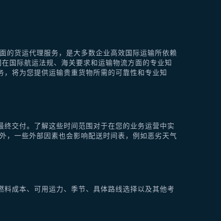
供全面的货运代理服务，是大多数企业高效国际运输所依赖
他们在国际航运法规、海关要求和运输物流方面的专业知
理服务，将为您提供运输贵重货物所需的可靠性和专业知
最终交付。了解这些时间范围对于在您的业务运营中实
此外，一些外部因素也会影响配送时间表，例如恶劣天气
燃料成本、可用运力、季节、具体路线选择以及其他考