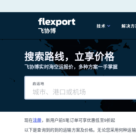
跳
转
技术
解决方
至
产品发布
海
内
搜索路线，立享价格
容
飞协博实时海空运报价，多种方案一手掌握
202
启运地
202
技术解决方案
掌
现在
注册
，新用户前5笔订单可享优惠低至9折起
海关
以下是查询到的到的运输方案及价格。无论您采用何种运输方式，