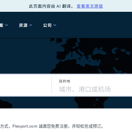
此页面内容由 AI 翻译。
查看英文原版
案
资源
公司
关
工具
关于我们
海关清关
贸易咨询
Tariff Simulator
关
Flexport.org
6 冬季版本
2025 秋季发布
Tariff Simulator
关税退款
Flexport Rate
Fle
全球网络
Explorer
目的地
5 冬季版本
关税退税
合规审计
审核您的报关行
洞察
商品归类
控您的货运全局
博客
网
服务套件
Flexport 平台
电子指南
海运
空运
Flexport.com 诚邀您免费注册，并轻松完成预订。
资源
Flexport Control