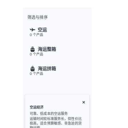
全渠
Flex
Inte
筛选与排序
开发者
空运
0
个产品
Deve
FU
海运整箱
API
0
个产品
常见
金
海运拼箱
0
个产品
空运经济
可靠、低成本的空运服务
运输时间较标准服务长，但性价比
极高，适合预算敏感、非急迫的货
物运输。