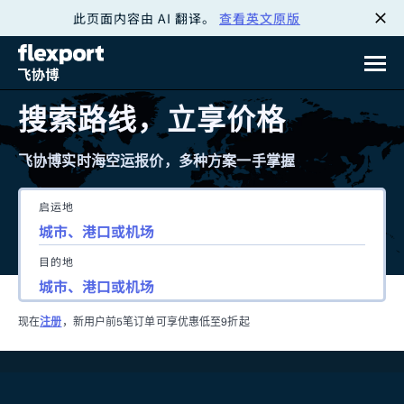
此页面内容由 AI 翻译。
查看英文原版
跳
转
至
搜索路线，立享价格
内
飞协博实时海空运报价，多种方案一手掌握
容
启运地
目的地
现在
注册
，新用户前5笔订单可享优惠低至9折起