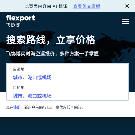
此页面内容由 AI 翻译。
查看英文原版
跳
转
至
搜索路线，立享价格
内
飞协博实时海空运报价，多种方案一手掌握
容
启运地
目的地
现在
注册
，新用户前5笔订单可享优惠低至9折起