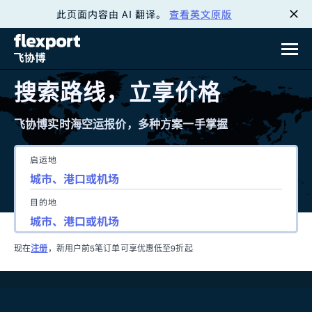
此页面内容由 AI 翻译。
查看英文原版
跳
转
至
搜索路线，立享价格
内
飞协博实时海空运报价，多种方案一手掌握
容
启运地
目的地
现在
注册
，新用户前5笔订单可享优惠低至9折起