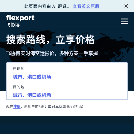
此页面内容由 AI 翻译。
查看英文原版
跳
转
至
搜索路线，立享价格
内
飞协博实时海空运报价，多种方案一手掌握
容
启运地
目的地
现在
注册
，新用户前5笔订单可享优惠低至9折起