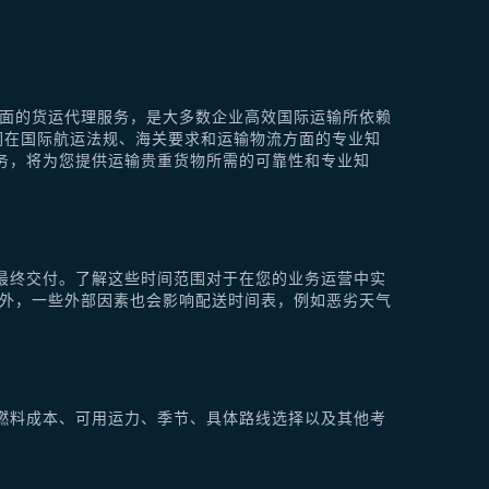
供全面的货运代理服务，是大多数企业高效国际运输所依赖
他们在国际航运法规、海关要求和运输物流方面的专业知
理服务，将为您提供运输贵重货物所需的可靠性和专业知
最终交付。了解这些时间范围对于在您的业务运营中实
此外，一些外部因素也会影响配送时间表，例如恶劣天气
燃料成本、可用运力、季节、具体路线选择以及其他考