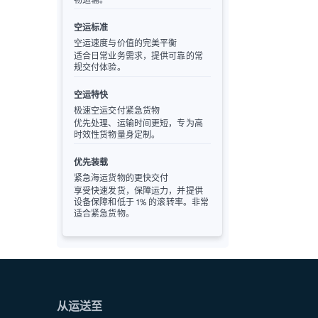
空运标准
空运速度与价值的完美平衡
适合日常业务需求，提供可靠的常
规交付体验。
空运特快
极速空运交付紧急货物
优先处理、运输时间更短，专为高
时效性货物量身定制。
优先装载
紧急海运货物的更快交付
享受快速发货，保障运力，并提供
设备保障和低于 1% 的滚转率。非常
适合紧急货物。
从运送至