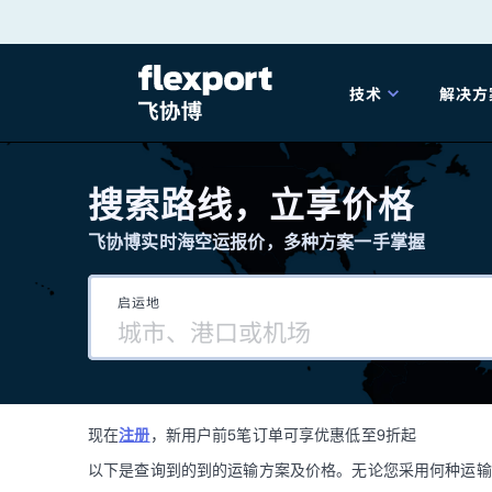
跳
转
技术
解决方
至
产品发布
海
内
搜索路线，立享价格
容
飞协博实时海空运报价，多种方案一手掌握
202
启运地
202
技术解决方案
掌
现在
注册
，新用户前5笔订单可享优惠低至9折起
海关
以下是查询到的到的运输方案及价格。无论您采用何种运输方式，