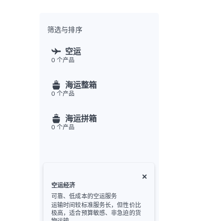
全渠
Flex
Inte
筛选与排序
开发者
空运
0
个产品
Deve
FU
海运整箱
API
0
个产品
常见
金
海运拼箱
0
个产品
空运经济
可靠、低成本的空运服务
运输时间较标准服务长，但性价比
极高，适合预算敏感、非急迫的货
物运输。