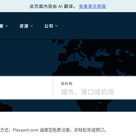
此页面内容由 AI 翻译。
查看英文原版
案
资源
公司
关
工具
关于我们
海关清关
贸易咨询
Tariff Simulator
关
Flexport.org
6 冬季版本
2025 秋季发布
Tariff Simulator
关税退款
Flexport Rate
Fle
全球网络
Explorer
目的地
5 冬季版本
关税退税
合规审计
审核您的报关行
洞察
商品归类
控您的货运全局
博客
网
服务套件
Flexport 平台
电子指南
海运
空运
Flexport.com 诚邀您免费注册，并轻松完成预订。
资源
Flexport Control