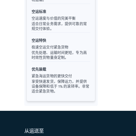
空运标准
空运速度与价值的完美平衡
适合日常业务需求，提供可靠的常
规交付体验。
空运特快
极速空运交付紧急货物
优先处理、运输时间更短，专为高
时效性货物量身定制。
优先装载
紧急海运货物的更快交付
享受快速发货，保障运力，并提供
设备保障和低于 1% 的滚转率。非常
适合紧急货物。
从运送至