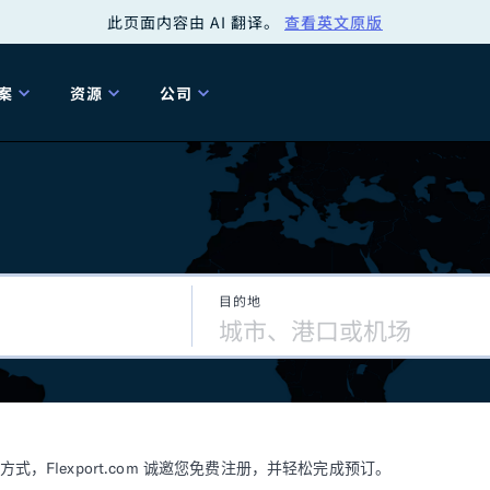
此页面内容由 AI 翻译。
查看英文原版
案
资源
公司
关
工具
关于我们
海关清关
贸易咨询
Tariff Simulator
关
Flexport.org
6 冬季版本
2025 秋季发布
Tariff Simulator
关税退款
Flexport Rate
Fle
全球网络
Explorer
目的地
5 冬季版本
关税退税
合规审计
审核您的报关行
洞察
商品归类
控您的货运全局
博客
网
服务套件
Flexport 平台
电子指南
海运
空运
Flexport.com 诚邀您免费注册，并轻松完成预订。
资源
Flexport Control