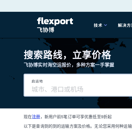
跳
转
技术
解决方
至
产品发布
海
内
搜索路线，立享价格
容
飞协博实时海空运报价，多种方案一手掌握
202
启运地
202
技术解决方案
掌
现在
注册
，新用户前5笔订单可享优惠低至9折起
海关
以下是查询到的到的运输方案及价格。无论您采用何种运输方式，