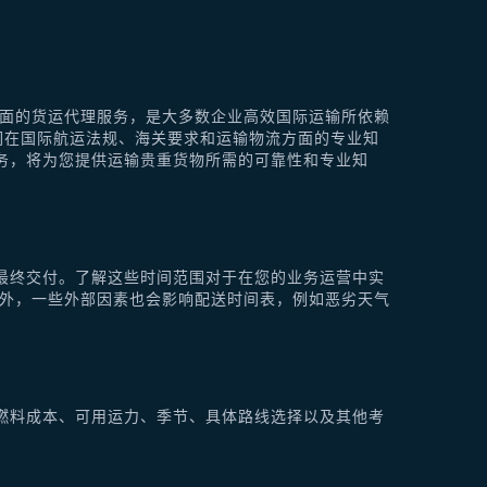
供全面的货运代理服务，是大多数企业高效国际运输所依赖
他们在国际航运法规、海关要求和运输物流方面的专业知
理服务，将为您提供运输贵重货物所需的可靠性和专业知
最终交付。了解这些时间范围对于在您的业务运营中实
此外，一些外部因素也会影响配送时间表，例如恶劣天气
燃料成本、可用运力、季节、具体路线选择以及其他考