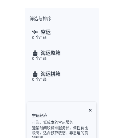
全渠
Flex
Inte
筛选与排序
开发者
空运
0
个产品
Deve
FU
海运整箱
API
0
个产品
常见
金
海运拼箱
0
个产品
空运经济
可靠、低成本的空运服务
运输时间较标准服务长，但性价比
极高，适合预算敏感、非急迫的货
物运输。