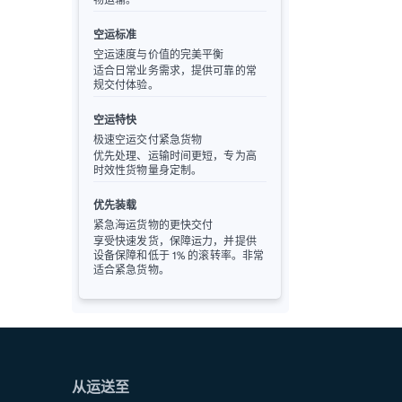
空运标准
空运速度与价值的完美平衡
适合日常业务需求，提供可靠的常
规交付体验。
空运特快
极速空运交付紧急货物
优先处理、运输时间更短，专为高
时效性货物量身定制。
优先装载
紧急海运货物的更快交付
享受快速发货，保障运力，并提供
设备保障和低于 1% 的滚转率。非常
适合紧急货物。
从运送至