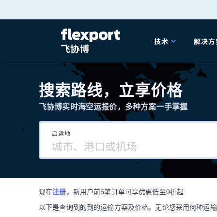
跳
转
技术
解决方
至
产品发布
海
内
搜索路线，立享价格
容
飞协博实时海空运报价，多种方案一手掌握
202
启运地
202
技术解决方案
掌
现在
注册
，新用户前5笔订单可享优惠低至9折起
海关
以下是查询到的到的运输方案及价格。无论您采用何种运输方式，