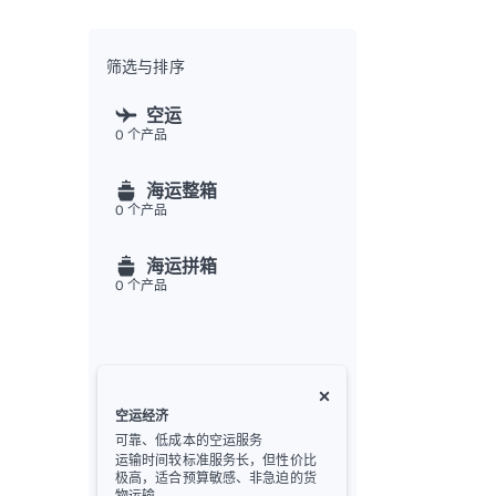
全渠
Flex
Inte
筛选与排序
开发者
空运
0
个产品
Deve
FU
海运整箱
API
0
个产品
常见
金
海运拼箱
0
个产品
空运经济
可靠、低成本的空运服务
运输时间较标准服务长，但性价比
极高，适合预算敏感、非急迫的货
物运输。