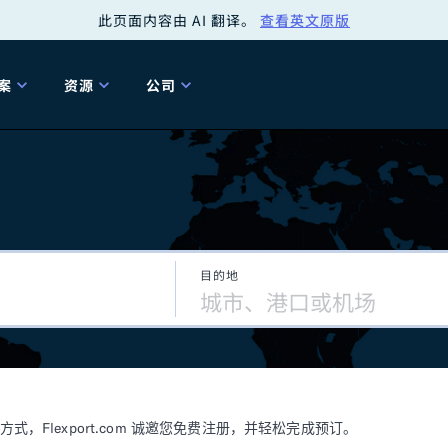
此页面内容由 AI 翻译。
查看英文原版
案
资源
公司
关
工具
关于我们
海关清关
贸易咨询
Tariff Simulator
关
Flexport.org
6 冬季版本
2025 秋季发布
Tariff Simulator
关税退款
Flexport Rate
Fle
全球网络
Explorer
目的地
5 冬季版本
关税退税
合规审计
审核您的报关行
洞察
商品归类
控您的货运全局
博客
网
服务套件
Flexport 平台
电子指南
海运
空运
Flexport.com 诚邀您免费注册，并轻松完成预订。
资源
Flexport Control