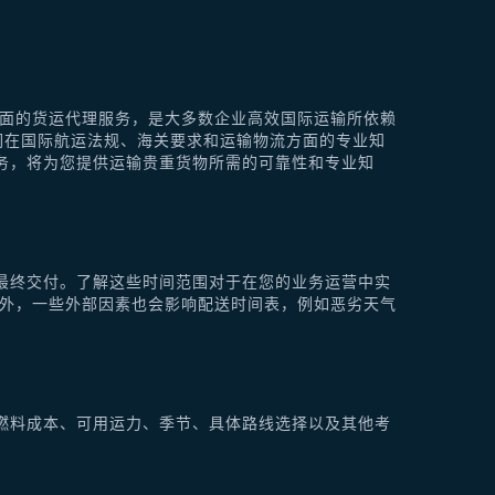
供全面的货运代理服务，是大多数企业高效国际运输所依赖
他们在国际航运法规、海关要求和运输物流方面的专业知
理服务，将为您提供运输贵重货物所需的可靠性和专业知
最终交付。了解这些时间范围对于在您的业务运营中实
此外，一些外部因素也会影响配送时间表，例如恶劣天气
燃料成本、可用运力、季节、具体路线选择以及其他考