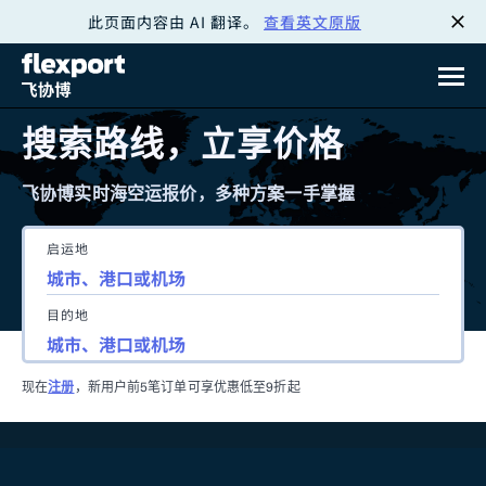
此页面内容由 AI 翻译。
查看英文原版
跳
转
至
搜索路线，立享价格
内
飞协博实时海空运报价，多种方案一手掌握
容
启运地
目的地
现在
注册
，新用户前5笔订单可享优惠低至9折起