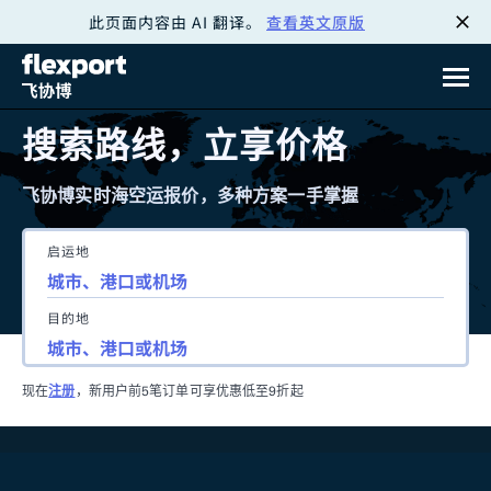
此页面内容由 AI 翻译。
查看英文原版
跳
转
至
搜索路线，立享价格
内
飞协博实时海空运报价，多种方案一手掌握
容
启运地
目的地
现在
注册
，新用户前5笔订单可享优惠低至9折起