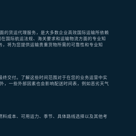
供全面的货运代理服务，是大多数企业高效国际运输所依赖
他们在国际航运法规、海关要求和运输物流方面的专业知
理服务，将为您提供运输贵重货物所需的可靠性和专业知
最终交付。了解这些时间范围对于在您的业务运营中实
此外，一些外部因素也会影响配送时间表，例如恶劣天气
燃料成本、可用运力、季节、具体路线选择以及其他考