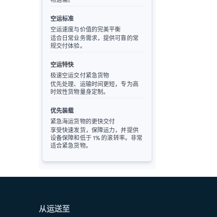
空运标准
空运速度与价值的完美平衡
适合日常业务需求，提供可靠的常
规交付体验。
空运特快
极速空运交付紧急货物
优先处理、运输时间更短，专为高
时效性货物量身定制。
优先装载
紧急海运货物的更快交付
享受快速发货，保障运力，并提供
设备保障和低于 1% 的滚转率。非常
适合紧急货物。
从运送至