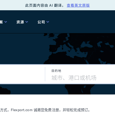
此页面内容由 AI 翻译。
查看英文原版
案
资源
公司
关
工具
关于我们
海关清关
贸易咨询
Tariff Simulator
关
Flexport.org
6 冬季版本
2025 秋季发布
Tariff Simulator
关税退款
Flexport Rate
Fle
全球网络
Explorer
目的地
5 冬季版本
关税退税
合规审计
审核您的报关行
洞察
商品归类
控您的货运全局
博客
网
服务套件
Flexport 平台
电子指南
海运
空运
Flexport.com 诚邀您免费注册，并轻松完成预订。
资源
Flexport Control