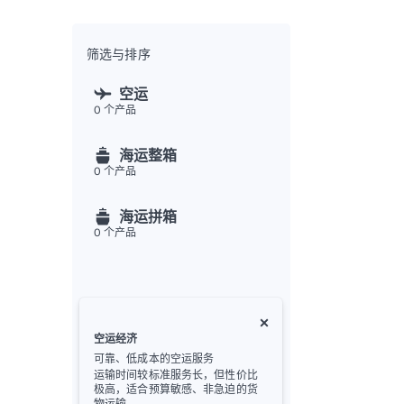
全渠
Flex
Inte
筛选与排序
开发者
空运
0
个产品
Deve
FU
海运整箱
API
0
个产品
常见
金
海运拼箱
0
个产品
空运经济
可靠、低成本的空运服务
运输时间较标准服务长，但性价比
极高，适合预算敏感、非急迫的货
物运输。