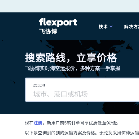
跳
转
技术
解决方
至
产品发布
海
内
搜索路线，立享价格
容
飞协博实时海空运报价，多种方案一手掌握
202
启运地
202
技术解决方案
掌
现在
注册
，新用户前5笔订单可享优惠低至9折起
海关
以下是查询到的到的运输方案及价格。无论您采用何种运输方式，