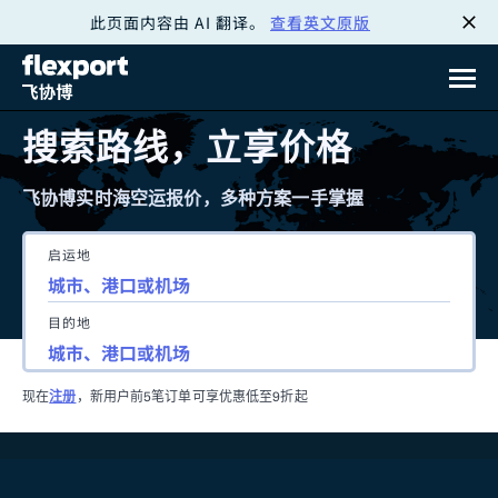
此页面内容由 AI 翻译。
查看英文原版
跳
转
至
搜索路线，立享价格
内
飞协博实时海空运报价，多种方案一手掌握
容
启运地
目的地
现在
注册
，新用户前5笔订单可享优惠低至9折起