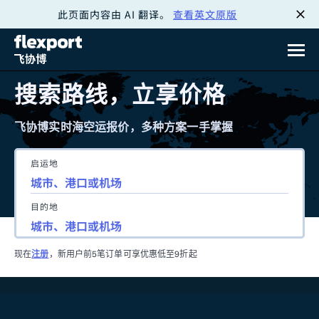
此页面内容由 AI 翻译。
查看英文原版
跳
转
至
搜索路线，立享价格
内
飞协博实时海空运报价，多种方案一手掌握
容
启运地
目的地
现在
注册
，新用户前5笔订单可享优惠低至9折起