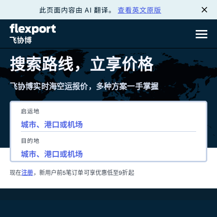
此页面内容由 AI 翻译。
查看英文原版
跳
转
至
搜索路线，立享价格
内
飞协博实时海空运报价，多种方案一手掌握
容
启运地
目的地
现在
注册
，新用户前5笔订单可享优惠低至9折起