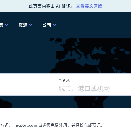
此页面内容由 AI 翻译。
查看英文原版
案
资源
公司
关
工具
关于我们
海关清关
贸易咨询
Tariff Simulator
关
Flexport.org
6 冬季版本
2025 秋季发布
Tariff Simulator
关税退款
Flexport Rate
Fle
全球网络
Explorer
目的地
5 冬季版本
关税退税
合规审计
审核您的报关行
洞察
商品归类
控您的货运全局
博客
网
服务套件
Flexport 平台
电子指南
海运
空运
Flexport.com 诚邀您免费注册，并轻松完成预订。
资源
Flexport Control