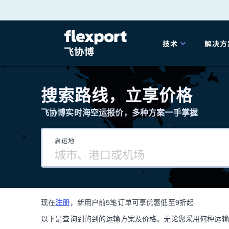
跳
转
技术
解决方
至
产品发布
海
内
搜索路线，立享价格
容
飞协博实时海空运报价，多种方案一手掌握
202
启运地
202
技术解决方案
掌
现在
注册
，新用户前5笔订单可享优惠低至9折起
海关
以下是查询到的到的运输方案及价格。无论您采用何种运输方式，