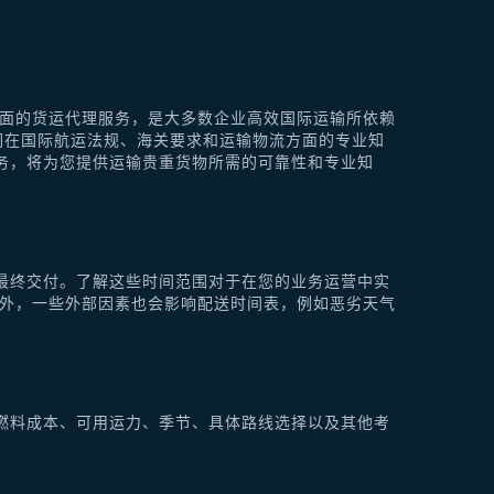
供全面的货运代理服务，是大多数企业高效国际运输所依赖
他们在国际航运法规、海关要求和运输物流方面的专业知
理服务，将为您提供运输贵重货物所需的可靠性和专业知
最终交付。了解这些时间范围对于在您的业务运营中实
此外，一些外部因素也会影响配送时间表，例如恶劣天气
燃料成本、可用运力、季节、具体路线选择以及其他考