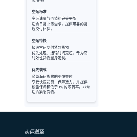
空运标准
空运速度与价值的完美平衡
适合日常业务需求，提供可靠的常
规交付体验。
空运特快
极速空运交付紧急货物
优先处理、运输时间更短，专为高
时效性货物量身定制。
优先装载
紧急海运货物的更快交付
享受快速发货，保障运力，并提供
设备保障和低于 1% 的滚转率。非常
适合紧急货物。
从运送至