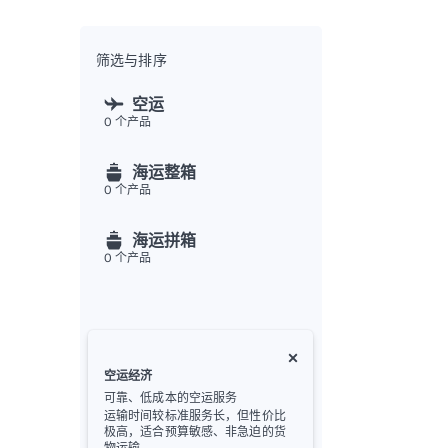
全渠
Flex
Inte
筛选与排序
开发者
空运
0
个产品
Deve
FU
海运整箱
API
0
个产品
常见
金
海运拼箱
0
个产品
空运经济
可靠、低成本的空运服务
运输时间较标准服务长，但性价比
极高，适合预算敏感、非急迫的货
物运输。