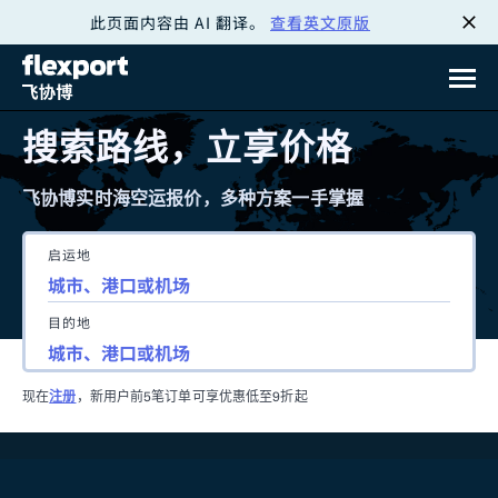
此页面内容由 AI 翻译。
查看英文原版
跳
转
至
搜索路线，立享价格
内
飞协博实时海空运报价，多种方案一手掌握
容
启运地
目的地
现在
注册
，新用户前5笔订单可享优惠低至9折起