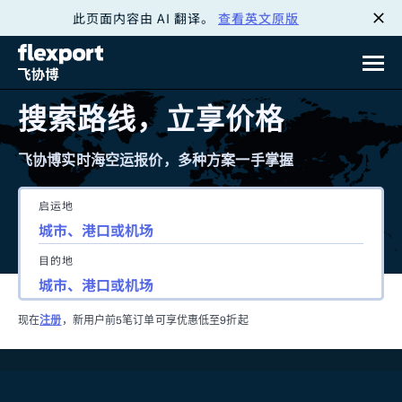
此页面内容由 AI 翻译。
查看英文原版
跳
转
至
搜索路线，立享价格
内
飞协博实时海空运报价，多种方案一手掌握
容
启运地
目的地
现在
注册
，新用户前5笔订单可享优惠低至9折起