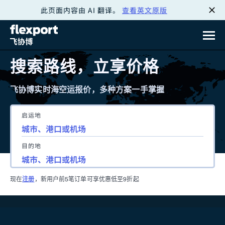
此页面内容由 AI 翻译。
查看英文原版
跳
转
至
搜索路线，立享价格
内
飞协博实时海空运报价，多种方案一手掌握
容
启运地
目的地
现在
注册
，新用户前5笔订单可享优惠低至9折起