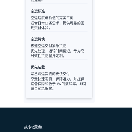
空运标准
空运速度与价值的完美平衡
适合日常业务需求，提供可靠的常
规交付体验。
空运特快
极速空运交付紧急货物
优先处理、运输时间更短，专为高
时效性货物量身定制。
优先装载
紧急海运货物的更快交付
享受快速发货，保障运力，并提供
设备保障和低于 1% 的滚转率。非常
适合紧急货物。
从运送至