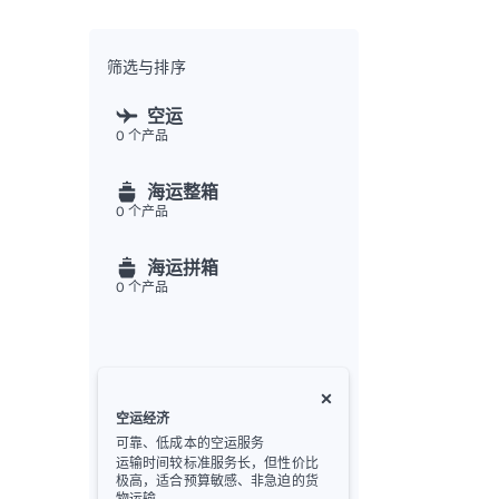
全渠
Flex
Inte
筛选与排序
开发者
空运
0
个产品
Deve
FU
海运整箱
API
0
个产品
常见
金
海运拼箱
0
个产品
空运经济
可靠、低成本的空运服务
运输时间较标准服务长，但性价比
极高，适合预算敏感、非急迫的货
物运输。