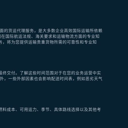
供全面的货运代理服务，是大多数企业高效国际运输所依赖
他们在国际航运法规、海关要求和运输物流方面的专业知
理服务，将为您提供运输贵重货物所需的可靠性和专业知
最终交付。了解这些时间范围对于在您的业务运营中实
此外，一些外部因素也会影响配送时间表，例如恶劣天气
燃料成本、可用运力、季节、具体路线选择以及其他考