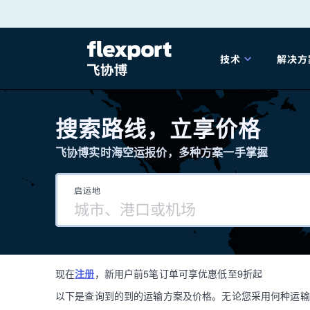
跳
转
技术
解决方
至
产品发布
海
内
搜索路线，立享价格
容
飞协博实时海空运报价，多种方案一手掌握
202
启运地
202
技术解决方案
掌
现在
注册
，新用户前5笔订单可享优惠低至9折起
海关
以下是查询到的到的运输方案及价格。无论您采用何种运输方式，