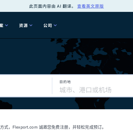
此页面内容由 AI 翻译。
查看英文原版
案
资源
公司
关
工具
关于我们
海关清关
贸易咨询
Tariff Simulator
关
Flexport.org
6 冬季版本
2025 秋季发布
Tariff Simulator
关税退款
Flexport Rate
Fle
全球网络
Explorer
目的地
5 冬季版本
关税退税
合规审计
审核您的报关行
洞察
商品归类
控您的货运全局
博客
网
服务套件
Flexport 平台
电子指南
海运
空运
Flexport.com 诚邀您免费注册，并轻松完成预订。
资源
Flexport Control