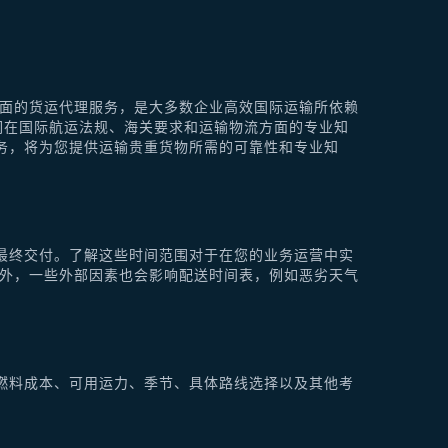
供全面的货运代理服务，是大多数企业高效国际运输所依赖
他们在国际航运法规、海关要求和运输物流方面的专业知
理服务，将为您提供运输贵重货物所需的可靠性和专业知
最终交付。了解这些时间范围对于在您的业务运营中实
此外，一些外部因素也会影响配送时间表，例如恶劣天气
燃料成本、可用运力、季节、具体路线选择以及其他考