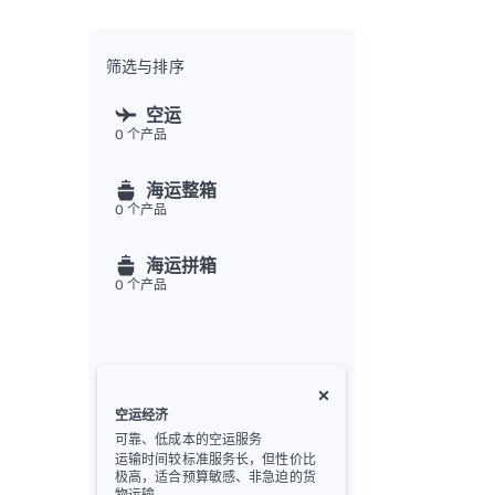
全渠
Flex
Inte
筛选与排序
开发者
空运
0
个产品
Deve
FU
海运整箱
API
0
个产品
常见
金
海运拼箱
0
个产品
空运经济
可靠、低成本的空运服务
运输时间较标准服务长，但性价比
极高，适合预算敏感、非急迫的货
物运输。