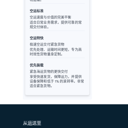
空运标准
空运速度与价值的完美平衡
适合日常业务需求，提供可靠的常
规交付体验。
空运特快
极速空运交付紧急货物
优先处理、运输时间更短，专为高
时效性货物量身定制。
优先装载
紧急海运货物的更快交付
享受快速发货，保障运力，并提供
设备保障和低于 1% 的滚转率。非常
适合紧急货物。
从运送至