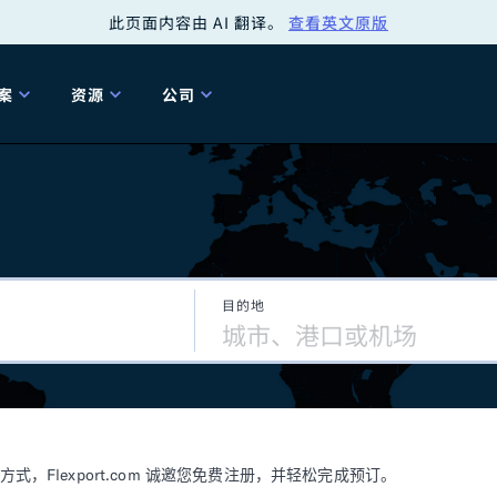
此页面内容由 AI 翻译。
查看英文原版
案
资源
公司
关
工具
关于我们
海关清关
贸易咨询
Tariff Simulator
关
Flexport.org
6 冬季版本
2025 秋季发布
Tariff Simulator
关税退款
Flexport Rate
Fle
全球网络
Explorer
目的地
5 冬季版本
关税退税
合规审计
审核您的报关行
洞察
商品归类
控您的货运全局
博客
网
服务套件
Flexport 平台
电子指南
海运
空运
Flexport.com 诚邀您免费注册，并轻松完成预订。
资源
Flexport Control