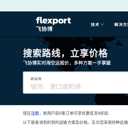
跳
转
技术
解决方
至
产品发布
海
内
搜索路线，立享价格
容
飞协博实时海空运报价，多种方案一手掌握
202
启运地
202
技术解决方案
掌
现在
注册
，新用户前5笔订单可享优惠低至9折起
海关
以下是查询到的到的运输方案及价格。无论您采用何种运输方式，