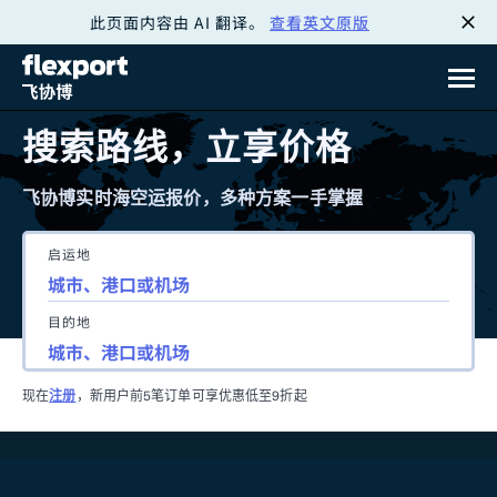
此页面内容由 AI 翻译。
查看英文原版
跳
转
至
搜索路线，立享价格
内
飞协博实时海空运报价，多种方案一手掌握
容
启运地
目的地
现在
注册
，新用户前5笔订单可享优惠低至9折起