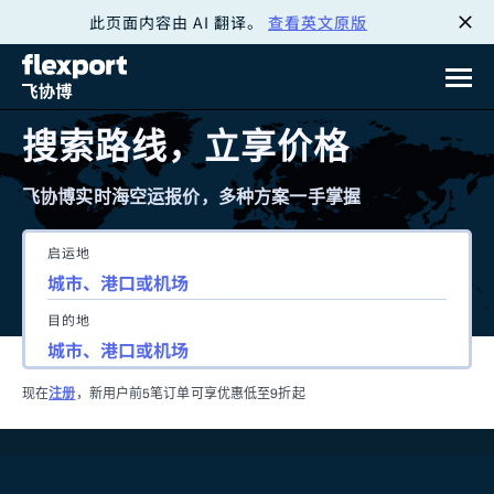
此页面内容由 AI 翻译。
查看英文原版
跳
转
至
搜索路线，立享价格
内
飞协博实时海空运报价，多种方案一手掌握
容
启运地
目的地
现在
注册
，新用户前5笔订单可享优惠低至9折起