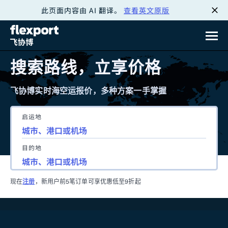
此页面内容由 AI 翻译。
查看英文原版
跳
转
至
搜索路线，立享价格
内
飞协博实时海空运报价，多种方案一手掌握
容
启运地
目的地
现在
注册
，新用户前5笔订单可享优惠低至9折起