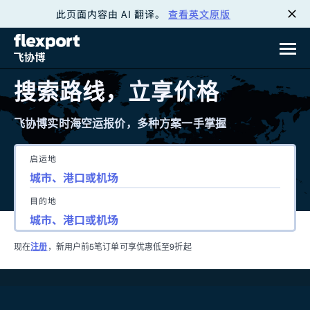
此页面内容由 AI 翻译。
查看英文原版
跳
转
至
搜索路线，立享价格
内
飞协博实时海空运报价，多种方案一手掌握
容
启运地
目的地
现在
注册
，新用户前5笔订单可享优惠低至9折起