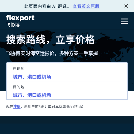
此页面内容由 AI 翻译。
查看英文原版
跳
转
至
搜索路线，立享价格
内
飞协博实时海空运报价，多种方案一手掌握
容
启运地
目的地
现在
注册
，新用户前5笔订单可享优惠低至9折起