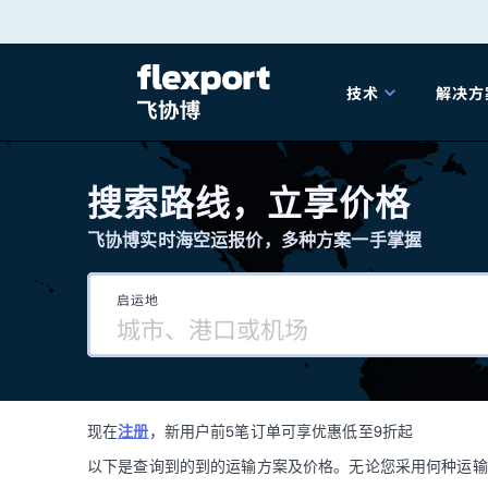
跳
转
技术
解决方
至
产品发布
海
内
搜索路线，立享价格
容
飞协博实时海空运报价，多种方案一手掌握
202
启运地
202
技术解决方案
掌
现在
注册
，新用户前5笔订单可享优惠低至9折起
海关
以下是查询到的到的运输方案及价格。无论您采用何种运输方式，