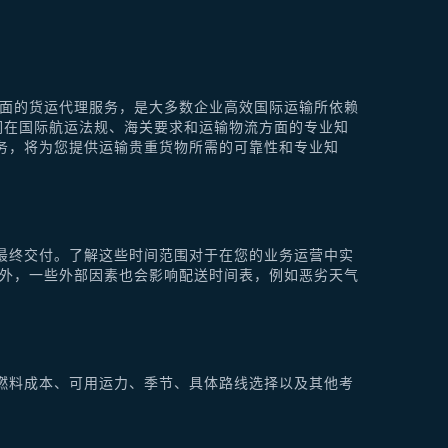
供全面的货运代理服务，是大多数企业高效国际运输所依赖
他们在国际航运法规、海关要求和运输物流方面的专业知
理服务，将为您提供运输贵重货物所需的可靠性和专业知
最终交付。了解这些时间范围对于在您的业务运营中实
此外，一些外部因素也会影响配送时间表，例如恶劣天气
燃料成本、可用运力、季节、具体路线选择以及其他考