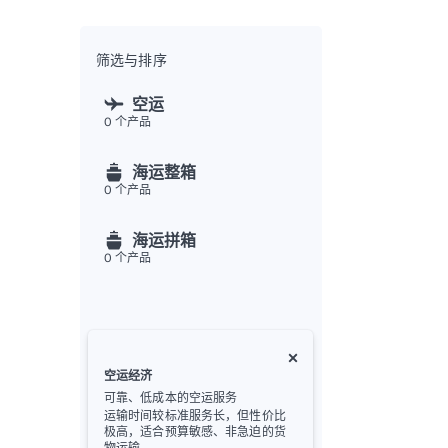
全渠
Flex
Inte
筛选与排序
开发者
空运
0
个产品
Deve
FU
海运整箱
API
0
个产品
常见
金
海运拼箱
0
个产品
空运经济
可靠、低成本的空运服务
运输时间较标准服务长，但性价比
极高，适合预算敏感、非急迫的货
物运输。