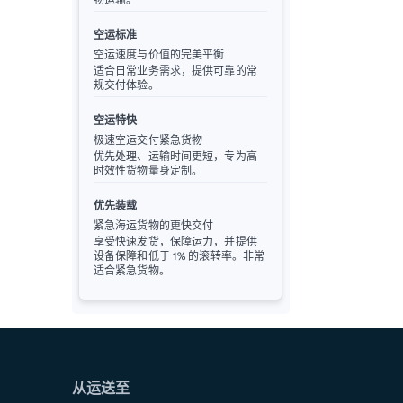
空运标准
空运速度与价值的完美平衡
适合日常业务需求，提供可靠的常
规交付体验。
空运特快
极速空运交付紧急货物
优先处理、运输时间更短，专为高
时效性货物量身定制。
优先装载
紧急海运货物的更快交付
享受快速发货，保障运力，并提供
设备保障和低于 1% 的滚转率。非常
适合紧急货物。
从运送至