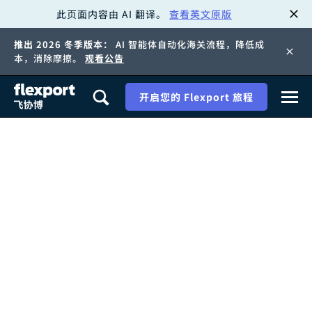
此页面内容由 AI 翻译。
查看英文原版
跳
推出 2026 冬季版本：
AI 智能体自动化海关流程，降低成
转
本，消除摩擦。
观看公告
至
开启您的 Flexport 旅程
内
容