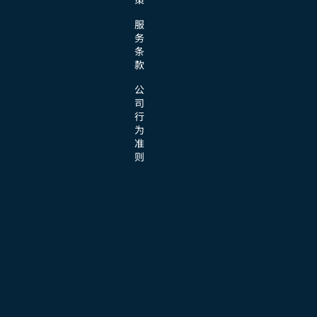
服
务
条
款
公
司
行
为
准
则