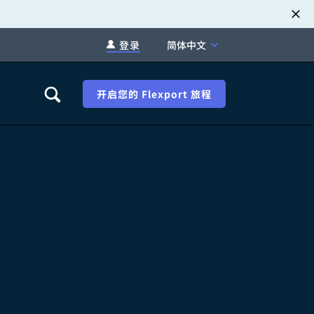
登录
简体中文
开启您的 Flexport 旅程
职业发展
税退款
新闻中心
xport Atlas
联系我们
络研讨会