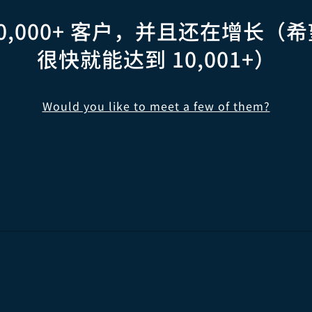
服务套件
Flexport 平台
电子指南
海运
空运
0,000+ 客户，并且还在增长（
资源
Flexport Control
道卖家门户
Tower
卡车运输
订单管理
很快就能达到 10,001+）
客户
RF
port
lligence
订舱管理
买家合并
Fulfillment Help
视
Center
Would you like to meet a few of them?
掌控您的碳排放
loper Portal
API 教程
LFILLMENT
电商 Fulfillment
B2B Fulfillment
 文档
EDI Documentation
退货管理
问题
融服务
贸易融资
货物保险