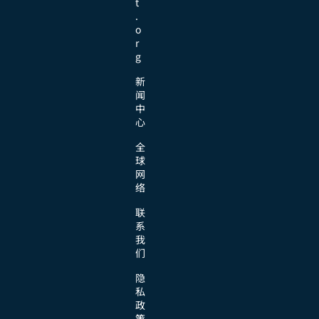
t
.
o
r
g
新
闻
中
心
全
球
网
络
联
系
我
们
隐
私
政
策