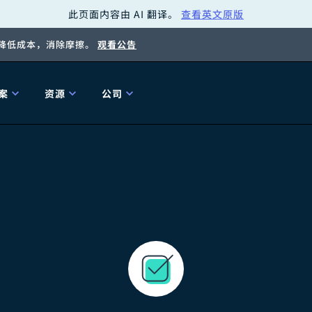
此页面内容由 AI 翻译。
查看英文原版
，降低成本，消除摩擦。
观看公告
案
资源
公司
关
工具
关于我们
海关清关
贸易咨询
Tariff Simulator
关
Flexport.org
6 冬季版本
2025 秋季发布
Tariff Simulator
关税退款
Flexport Rate
Fle
全球网络
Explorer
5 冬季版本
关税退税
合规审计
审核您的报关行
洞察
商品归类
控您的货运全局
博客
网