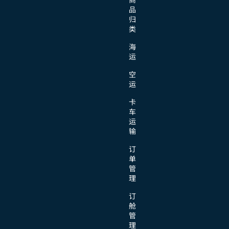
品
归
类
海
运
空
运
卡
车
运
输
订
单
管
理
订
舱
管
理