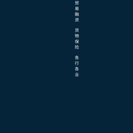
贸
易
融
资
货
物
保
险
各
行
各
业