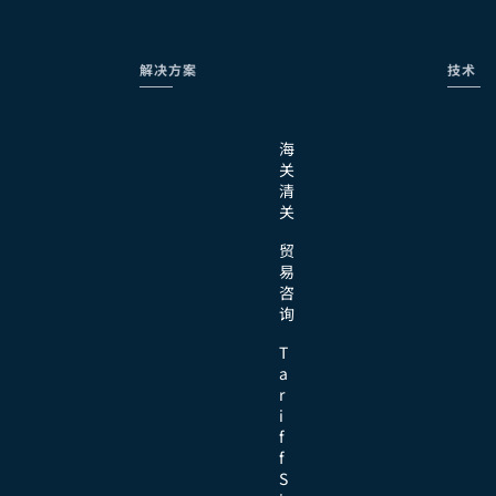
解决方案
技术
海
关
清
关
贸
易
咨
询
T
a
r
i
f
f
S