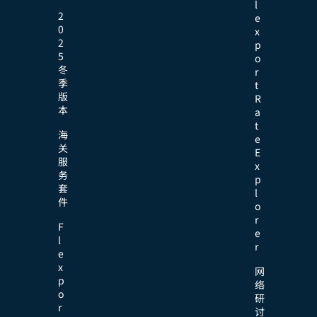
l
2
e
0
x
2
p
5
o
冬
r
季
t
版
R
本
a
t
海
e
关
E
服
x
务
p
套
l
件
o
r
F
e
l
r
e
x
网
p
络
o
研
r
讨