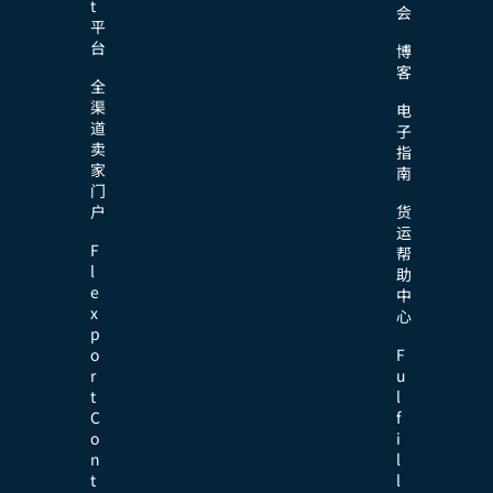
t
会
平
台
博
客
全
渠
电
道
子
卖
指
家
南
门
户
货
运
F
帮
l
助
e
中
x
心
p
o
F
r
u
t
l
C
f
o
i
n
l
t
l