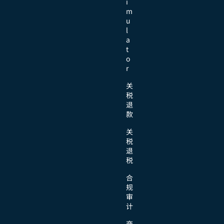
i
m
u
l
a
t
o
r
关
税
退
款
关
税
退
税
合
规
审
计
商