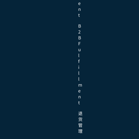
e
n
t
B
2
B
F
u
l
f
i
l
l
m
e
n
t
退
货
管
理