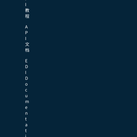
I
教
程
A
P
I
文
档
E
D
I
D
o
c
u
m
e
n
t
a
t
i