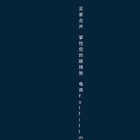
买
家
合
并
掌
控
您
的
碳
排
放
电
商
F
u
l
f
i
l
l
m