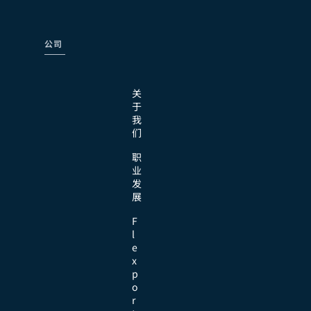
公司
关
于
我
们
职
业
发
展
F
l
e
x
p
o
r