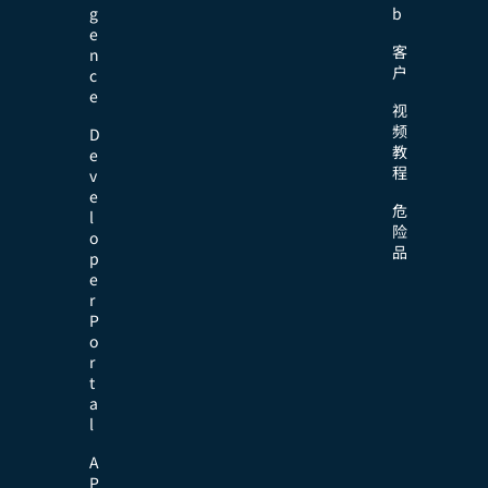
g
b
e
客
n
户
c
e
视
频
D
教
e
程
v
e
危
l
险
o
品
p
e
r
P
o
r
t
a
l
A
P