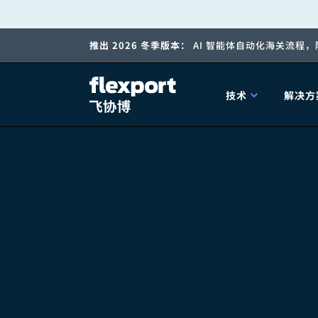
跳
推出 2026 冬季版本：
AI 智能体自动化海关流程
转
至
技术
解决方
内
产品发布
海
容
202
202
技术解决方案
掌