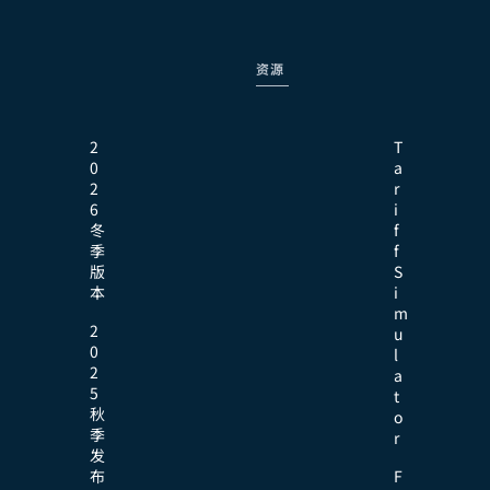
资源
2
T
0
a
2
r
6
i
冬
f
季
f
版
S
本
i
m
2
u
0
l
2
a
5
t
秋
o
季
r
发
布
F