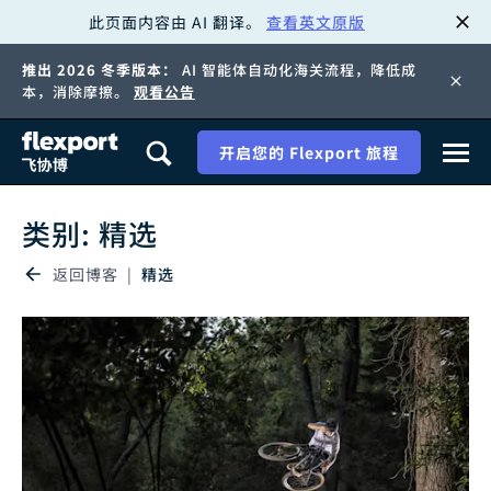
此页面内容由 AI 翻译。
查看英文原版
跳
推出 2026 冬季版本：
AI 智能体自动化海关流程，降低成
转
本，消除摩擦。
观看公告
至
开启您的 Flexport 旅程
内
类别: 精选
容
返回博客
精选